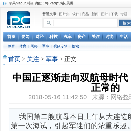
苹果MacOS曝新功能：将iPad作为拓展屏
DS四款新能源车型上海车展亚洲首秀
普通文章
|
图片集
|
软件
|
商品
|
新闻
|
图片
|
下载
|
专题
苹果与高通和解 英特尔失去重要移动客户
小米高管：虽然高通与苹果和解，但5G iPhone最快明年下半年发布
iOS 13加入黑暗模式 多功能加持6月份见
高通与苹果达成和解，双方达成6年许可协议
首页
要闻
财经
科技
汽车
房产
关注
时尚
生活
巴黎圣母院大火肆虐，人类文明的一场浩劫
教育
|
体育
|
网络
|
军事
|
视频专辑
|
搜索
奔驰维权女车主捅出了一个最大的瓜
首页
>
关注
>
军事
> 正文
中国正逐渐走向双航母时代
正常的
2018-05-16 11:42:50 来源：网
我国第二艘航母本日上午从大连造
第一次海试，引起军迷们的浓重乐趣