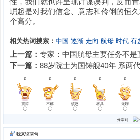
性，我们就也许呈现计谋误判，反而置
崛起是对我们信念、意志和伶俐的恒久
个高分。
相关热词搜索：
中国
逐渐
走向
航母
时代
有
上一篇：
专家：中国航母主要任务不是
下一篇：
88岁院士为国铸舰40年 系两
0
0
0
0
0
震惊
不解
愤怒
杯具
无聊
分享到：