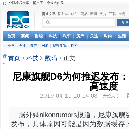
苹果MacOS曝新功能：将iPad作为拓展屏
DS四款新能源车型上海车展亚洲首秀
普通文章
|
图片集
|
软件
|
商品
|
新闻
|
图片
|
下载
|
专题
苹果与高通和解 英特尔失去重要移动客户
小米高管：虽然高通与苹果和解，但5G iPhone最快明年下半年发布
iOS 13加入黑暗模式 多功能加持6月份见
首页
要闻
财经
科技
汽车
房产
关注
时尚
生活
高通与苹果达成和解，双方达成6年许可协议
巴黎圣母院大火肆虐，人类文明的一场浩劫
业内
|
创业
|
数码
|
网络
|
视频专辑
|
搜索
首页
>
科技
>
数码
> 正文
尼康旗舰D6为何推迟发布
高速度
2019-04-19 10:14:03 来源：
据外媒nikonrumors报道，尼康
发布，具体原因可能是因为数据缓存