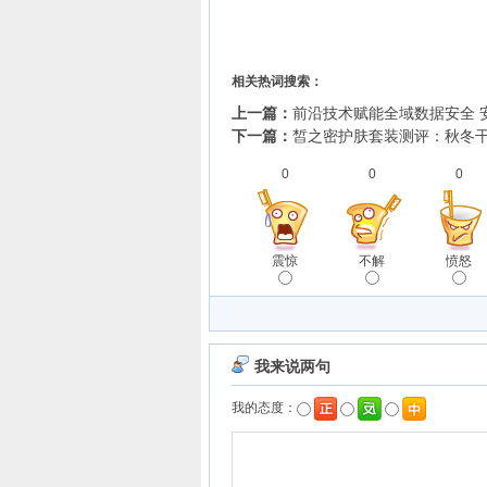
相关热词搜索：
上一篇：
前沿技术赋能全域数据安全 安
下一篇：
皙之密护肤套装测评：秋冬
0
0
0
震惊
不解
愤怒