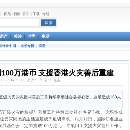
件
|
商品
|
新闻
|
图片
|
下载
|
专题
one最快明年下半年发布
房产
关注
时尚
生活
海外看中国
|
视频专辑
|
搜索
100万港币 支援香港火灾善后重建
-12-26 14:39:12 来源： 评论：
0
点击：
五级火灾的救援与善后工作持续牵动社会各界心弦。这场造成160人
五级火灾的救援与善后工作持续牵动社会各界心弦。这场造成
，让受灾同胞的生活重建成为迫切需求。12月12日，国际知名企业
发展基金会，定向捐赠100万港元，专项用于支援火灾善后工作，