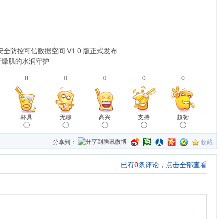
全防控可信数据空间 V1.0 版正式发布
干燥肌的水润守护
0
0
0
0
0
杯具
无聊
高兴
支持
超赞
分享到：
收藏