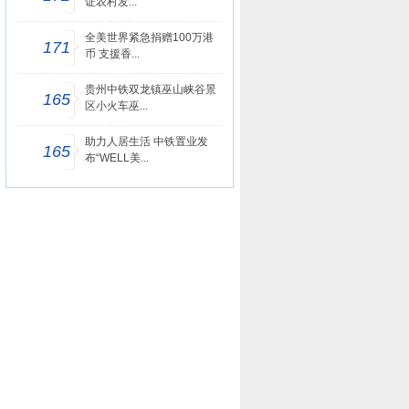
证农村发...
全美世界紧急捐赠100万港
171
币 支援香...
贵州中铁双龙镇巫山峡谷景
165
区小火车巫...
助力人居生活 中铁置业发
165
布“WELL美...