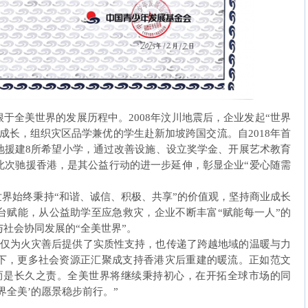
全美世界的发展历程中。2008年汶川地震后，企业发起“世界
成长，组织灾区品学兼优的学生赴新加坡跨国交流。自2018年首
地援建8所希望小学，通过改善设施、设立奖学金、开展艺术教育
此次驰援香港，是其公益行动的进一步延伸，彰显企业“爱心随需
始终秉持“和谐、诚信、积极、共享”的价值观，坚持商业成长
台赋能，从公益助学至应急救灾，企业不断丰富“赋能每一人”的
社会协同发展的“全美世界”。
仅为火灾善后提供了实质性支持，也传递了跨越地域的温暖与力
下，更多社会资源正汇聚成支持香港灾后重建的暖流。正如范文
而是长久之责。全美世界将继续秉持初心，在开拓全球市场的同
界全美’的愿景稳步前行。”