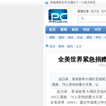
苹果MacOS曝新功能：将iPad作为拓展屏
DS四款新能源车型上海车展亚洲首秀
普通文章
|
图片集
|
软
苹果与高通和解 英特尔失去重要移动客户
小米高管：虽然高通与苹果和解，但5G iPh
iOS 13加入黑暗模式 多功能加持6月份见
高通与苹果达成和解，双方达成6年许可协议
首页
要闻
财经
科技
汽车
巴黎圣母院大火肆虐，人类文明的一场浩劫
国际
|
国内
|
港台
|
社会
|
博览
|
评论
|
奔驰维权女车主捅出了一个最大的瓜
首页
>
要闻
>
国内
> 正文
全美世界紧急捐赠
2025
连日来，香港新界大埔区宏福苑
遇难、79人受伤的重大灾害，让
连日来，香港新界大埔区宏福苑
160人遇难、79人受伤的重大灾害
全美世界（BWL）通过中国青少年