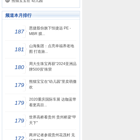
熊猫宝宝在“幼儿园
频道本月排行
恩捷股份旗下恒捷远 PE -
187
MBR 膜...
山海集团：点亮幸福养老地
181
图 打造旅...
周大生珠宝再获“2024亚洲品
180
牌500强”殊荣
熊猫宝宝在“幼儿园”里卖萌撒
179
欢
2020重庆国际车展 达咖蓝带
179
着更高目...
世界高桥看贵州 贵州桥梁“甲
179
天下”
两岸记者参观贵州花茂村 见
172