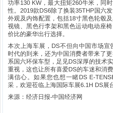
功率130 KW，最大扭矩260牛米，
性。2019款DS6除了换装35THP国
外观及内饰配置，包括18寸黑色轮毂
视镜、黑色行李架和黑色运动电动座椅
价比的豪华出行选择。
本次上海车展，DS不但向中国市场宣告了
时代的到来，还为中国消费者带来了更
系国六环保车型，足见DS深厚的技术
重视，这也让所有喜爱DS的车迷和消
满信心。如果您也想一睹DS E-TEN
采，欢迎莅临上海国际车展6.1H DS展
来源：经济日报-中国经济网