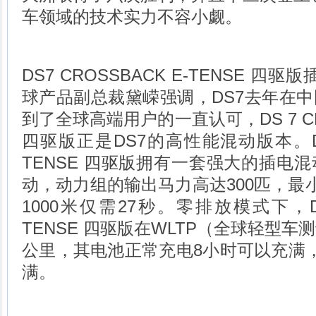
车领域的技术实力不容小觑。
DS7 CROSSBACK E-TENSE 四
球产品副总裁黛嵘强调，DS7去年在
到了全球高端用户的一直认可，DS 7 CRO
四驱版正是DS7的高性能混动版本。DS 7
TENSE 四驱版拥有一套强大的插电
动，动力组的输出马力高达300匹，最小
1000米仅需27秒。零排放模式下，DS 7
TENSE 四驱版在WLTP（全球轻型车
公里，其电池正常充电8小时可以充满
满。