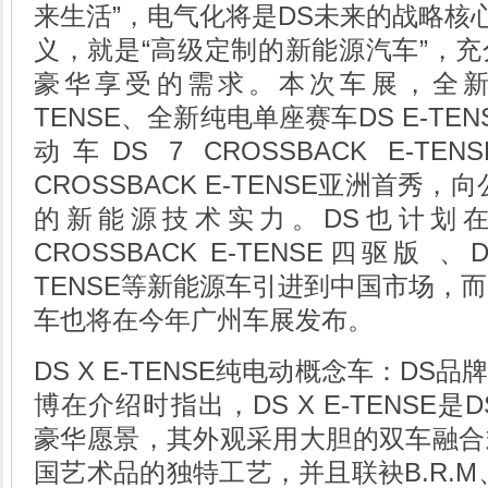
来生活”，电气化将是DS未来的战略核心。
义，就是“高级定制的新能源汽车”，
豪华享受的需求。本次车展，全新纯电
TENSE、全新纯电单座赛车DS E-TEN
动车DS 7 CROSSBACK E-T
CROSSBACK E-TENSE亚洲首秀
的新能源技术实力。DS也计划在20
CROSSBACK E-TENSE四驱版 、DS
TENSE等新能源车引进到中国市场，而
车也将在今年广州车展发布。
DS X E-TENSE纯电动概念车：D
博在介绍时指出，DS X E-TENSE是
豪华愿景，其外观采用大胆的双车融合
国艺术品的独特工艺，并且联袂B.R.M