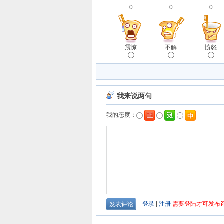
0
0
0
震惊
不解
愤怒