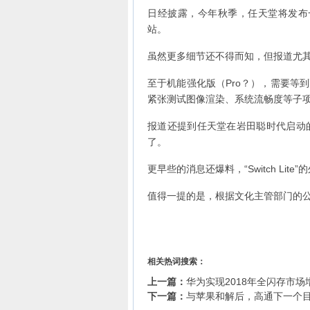
日经披露，今年秋季，任天堂将发布一款“
站。
虽然更多细节还不得而知，但报道尤其提到，
至于机能强化版（Pro？），需要等
紧张测试图像渲染、系统流畅度等子
报道还提到任天堂在岩田聪时代启动
了。
更早些的消息还爆料，“Switch Lit
值得一提的是，根据文化主管部门的公示
相关热词搜索：
上一篇：
华为实现2018年全闪存市
下一篇：
与苹果和解后，高通下一个