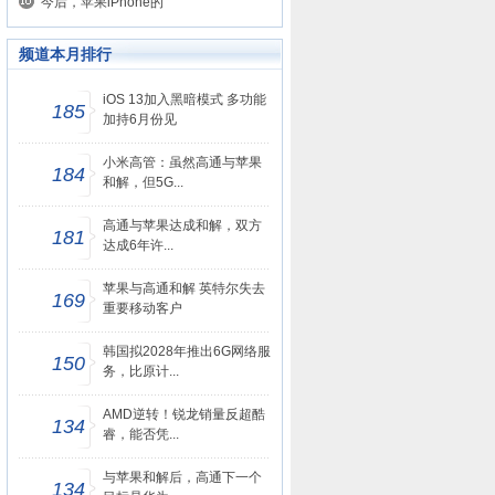
今后，苹果iPhone的
频道本月排行
iOS 13加入黑暗模式 多功能
185
加持6月份见
小米高管：虽然高通与苹果
184
和解，但5G...
高通与苹果达成和解，双方
181
达成6年许...
苹果与高通和解 英特尔失去
169
重要移动客户
韩国拟2028年推出6G网络服
150
务，比原计...
AMD逆转！锐龙销量反超酷
134
睿，能否凭...
与苹果和解后，高通下一个
134