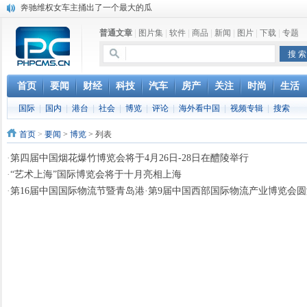
奔驰维权女车主捅出了一个最大的瓜
苹果MacOS曝新功能：将iPad作为拓展屏
普通文章
|
图片集
|
软件
|
商品
|
新闻
|
图片
|
下载
|
专题
DS四款新能源车型上海车展亚洲首秀
苹果与高通和解 英特尔失去重要移动客户
小米高管：虽然高通与苹果和解，但5G iPhone最快明年下半年发布
iOS 13加入黑暗模式 多功能加持6月份见
首页
要闻
财经
科技
汽车
房产
关注
时尚
生活
高通与苹果达成和解，双方达成6年许可协议
国际
|
国内
|
港台
|
社会
|
博览
|
评论
|
海外看中国
|
视频专辑
|
搜索
巴黎圣母院大火肆虐，人类文明的一场浩劫
首页
>
要闻
>
博览
> 列表
·
第四届中国烟花爆竹博览会将于4月26日-28日在醴陵举行
·
“艺术上海”国际博览会将于十月亮相上海
·
第16届中国国际物流节暨青岛港·第9届中国西部国际物流产业博览会