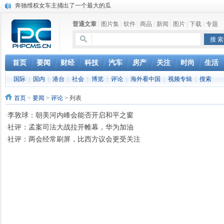
奔驰维权女车主捅出了一个最大的瓜
苹果MacOS曝新功能：将iPad作为拓展屏
普通文章
|
图片集
|
软件
|
商品
|
新闻
|
图片
|
下载
|
专题
DS四款新能源车型上海车展亚洲首秀
苹果与高通和解 英特尔失去重要移动客户
小米高管：虽然高通与苹果和解，但5G iPhone最快明年下半年发布
iOS 13加入黑暗模式 多功能加持6月份见
首页
要闻
财经
科技
汽车
房产
关注
时尚
生活
高通与苹果达成和解，双方达成6年许可协议
国际
|
国内
|
港台
|
社会
|
博览
|
评论
|
海外看中国
|
视频专辑
|
搜索
巴黎圣母院大火肆虐，人类文明的一场浩劫
首页
>
要闻
>
评论
> 列表
·
李敦球：朝美河内峰会能否开启和平之窗
·
社评：孟案司法大战拉开帷幕，华为加油
·
社评：两会经常刷屏，比西方议会更受关注