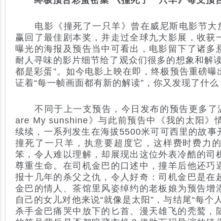
终极预告彩蛋密集 《撞死了一只羊》每支预
电影《撞死了一只羊》曾在威尼斯电影节大放
赢回了最佳剧本奖，并走过全球九大影展，收获
曝光的海报及预告当中可看出，电影留下了诸多
耐人寻味的影片细节给了观众们很多的想象和解读
都是彩蛋”。如今电影上映在即，终极预告重磅曝
证着“每一帧画面都有新的解读”，你又发现了什么
不同于上一支预告，今日发布的预告更多了温
are My sunshine》与此前预告中《我的
续续，一系列发生在海拔5500米可可西里的故
撞死了一只羊，执意要超度它，这样费时费力
笨，令人难以理解，却展现出这位外表冷酷的司
尊重生命。在司机金巴的口述中，撞羊后他还巧
报十几年的杀父之仇，令人好奇：司机金巴是在
金巴的情人、茶馆里风姿绰约的老板娘为预告增
自己的女儿对他来说“就像是太阳”，与结尾“每个
杀手金巴痛哭中放下的匕首、漫天雄飞的秃鹫，