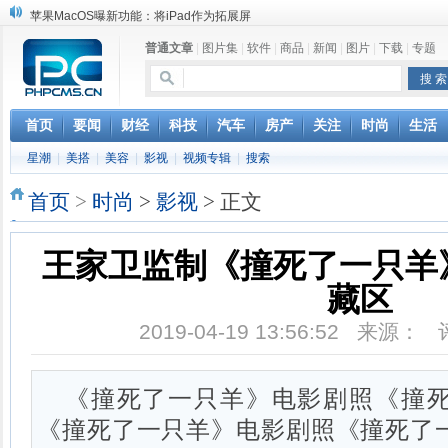
苹果MacOS曝新功能：将iPad作为拓展屏
DS四款新能源车型上海车展亚洲首秀
普通文章
|
图片集
|
软件
|
商品
|
新闻
|
图片
|
下载
|
专题
苹果与高通和解 英特尔失去重要移动客户
小米高管：虽然高通与苹果和解，但5G iPhone最快明年下半年发布
iOS 13加入黑暗模式 多功能加持6月份见
高通与苹果达成和解，双方达成6年许可协议
首页
要闻
财经
科技
汽车
房产
关注
时尚
生活
巴黎圣母院大火肆虐，人类文明的一场浩劫
星潮
|
美搭
|
美容
|
影视
|
视频专辑
|
搜索
奔驰维权女车主捅出了一个最大的瓜
首页
>
时尚
>
影视
> 正文
王家卫监制《撞死了一只羊
藏区
2019-04-19 13:56:52 来源：
《撞死了一只羊》电影剧照《撞
《撞死了一只羊》电影剧照《撞死