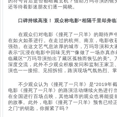
的符号背后是否都暗藏玄机？借助万玛导演的镜
还等待着影迷朋友们逐一揭晓。
口碑持续高涨！ 观众称电影“相隔千里却身临
在观众们对电影《撞死了一只羊》的期待声中
在如火如荼进行。在走过的杭州、南京，电影收
强劲。在这文艺气息浓厚的城市，万玛导演和大
表示“沉浸在电影中回味无穷”“像做了一场亦真亦
临藏区”“万玛导演拍出了藏区孤独而恢弘的美”
深度交流，此外不少观众积极发问和监制王家卫
演也一一接招、见招拆招，路演现场气氛热烈、
不少观众认为《撞死了一只羊》是“2019年截
电影《撞死了一只羊》的路演活动继续火热进行当
在全国进行百场点映，其他城市的观众也将能提
的故事。此外，电影《撞死了一只羊》预售已经正
之门”的钥匙，你握紧了吗？