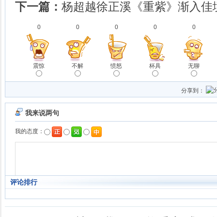
下一篇：
杨超越徐正溪《重紫》渐入佳
0
0
0
0
0
震惊
不解
愤怒
杯具
无聊
分享到：
评论排行