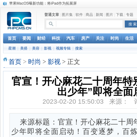
苹果MacOS曝新功能：将iPad作为拓展屏
DS四款新能源车型上海车展亚洲首秀
普通文章
|
图片集
|
软件
|
商品
|
新闻
|
图片
|
下载
|
专题
苹果与高通和解 英特尔失去重要移动客户
小米高管：虽然高通与苹果和解，但5G iPhone最快明年下半年发布
iOS 13加入黑暗模式 多功能加持6月份见
高通与苹果达成和解，双方达成6年许可协议
首页
要闻
财经
科技
汽车
房产
关注
时尚
生活
巴黎圣母院大火肆虐，人类文明的一场浩劫
星潮
|
美搭
|
美容
|
影视
|
视频专辑
|
搜索
奔驰维权女车主捅出了一个最大的瓜
首页
>
时尚
>
影视
> 正文
官宣！开心麻花二十周年特
出少年”即将全面
2023-02-20 15:50:03 来源：
来源标题：官宣！开心麻花二十周
少年即将全面启动！百变逐梦，百