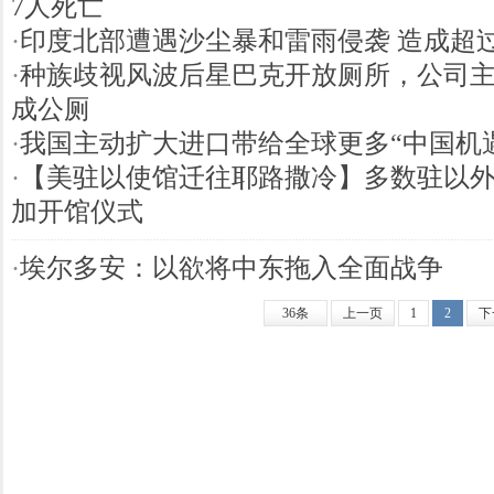
7人死亡
·
印度北部遭遇沙尘暴和雷雨侵袭 造成超过
·
种族歧视风波后星巴克开放厕所，公司
成公厕
·
我国主动扩大进口带给全球更多“中国机
·
【美驻以使馆迁往耶路撒冷】多数驻以
加开馆仪式
·
埃尔多安：以欲将中东拖入全面战争
36条
上一页
1
2
下