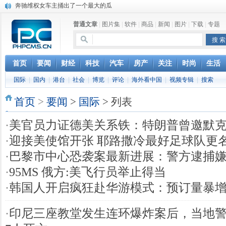
奔驰维权女车主捅出了一个最大的瓜
苹果MacOS曝新功能：将iPad作为拓展屏
普通文章
|
图片集
|
软件
|
商品
|
新闻
|
图片
|
下载
|
专题
DS四款新能源车型上海车展亚洲首秀
苹果与高通和解 英特尔失去重要移动客户
小米高管：虽然高通与苹果和解，但5G iPhone最快明年下半年发布
iOS 13加入黑暗模式 多功能加持6月份见
首页
要闻
财经
科技
汽车
房产
关注
时尚
生活
高通与苹果达成和解，双方达成6年许可协议
国际
|
国内
|
港台
|
社会
|
博览
|
评论
|
海外看中国
|
视频专辑
|
搜索
巴黎圣母院大火肆虐，人类文明的一场浩劫
首页
>
要闻
>
国际
> 列表
·
美官员力证德美关系铁：特朗普曾邀默
·
迎接美使馆开张 耶路撒冷最好足球队更
·
巴黎市中心恐袭案最新进展：警方逮捕
·
95MS 俄方:美飞行员举止得当
·
韩国人开启疯狂赴华游模式：预订量暴增2
·
印尼三座教堂发生连环爆炸案后，当地